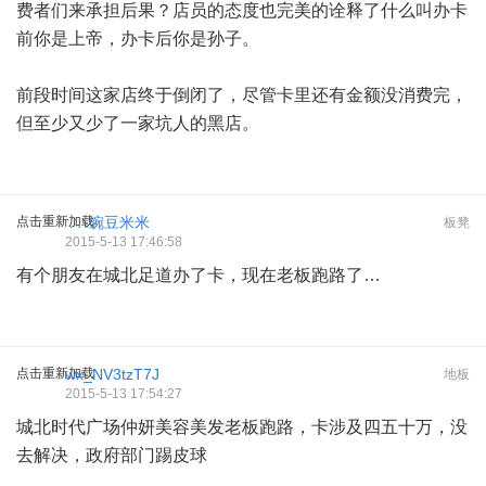
费者们来承担后果？店员的态度也完美的诠释了什么叫办卡
前你是上帝，办卡后你是孙子。
前段时间这家店终于倒闭了，尽管卡里还有金额没消费完，
但至少又少了一家坑人的黑店。
点击重新加载
∵∴豌豆米米
板凳
2015-5-13 17:46:58
有个朋友在城北足道办了卡，现在老板跑路了…
点击重新加载
wx_NV3tzT7J
地板
2015-5-13 17:54:27
城北时代广场仲妍美容美发老板跑路，卡涉及四五十万，没
去解决，政府部门踢皮球