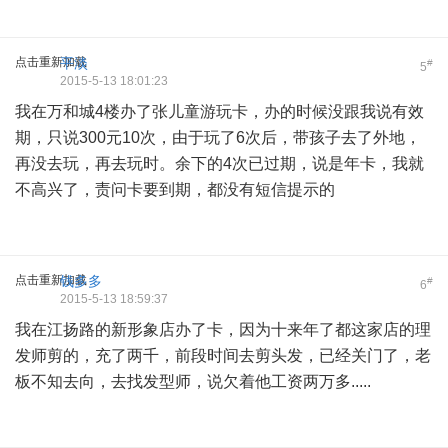
点击重新加载
平淡
#
5
2015-5-13 18:01:23
我在万和城4楼办了张儿童游玩卡，办的时候没跟我说有效
期，只说300元10次，由于玩了6次后，带孩子去了外地，
再没去玩，再去玩时。余下的4次已过期，说是年卡，我就
不高兴了，责问卡要到期，都没有短信提示的
点击重新加载
钱多多
#
6
2015-5-13 18:59:37
我在江扬路的新形象店办了卡，因为十来年了都这家店的理
发师剪的，充了两千，前段时间去剪头发，已经关门了，老
板不知去向，去找发型师，说欠着他工资两万多.....