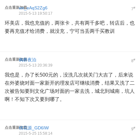
点击重新加载
wx_eAqS2Zg6
#
7
2015-5-13 19:50:17
环美店，我也充值的，两张卡，共有两千多吧，转店后，也
要再充值才给消费，就没充，宁可当丢两千买教训
点击重新加载
枫桥夜泊
#
8
2015-5-13 20:36:39
我也是，办了长500元的，没洗几次就关门大吉了，后来说
在外婆烧对面一家新开的理发店可继续消费，结果又洗了二
次被告知要到文化广场对面的一家去洗，城北到城南，坑人
啊！不知下次又要到哪了。
点击重新加载
桃花源_GD6IW
#
9
2015-5-25 15:58:14