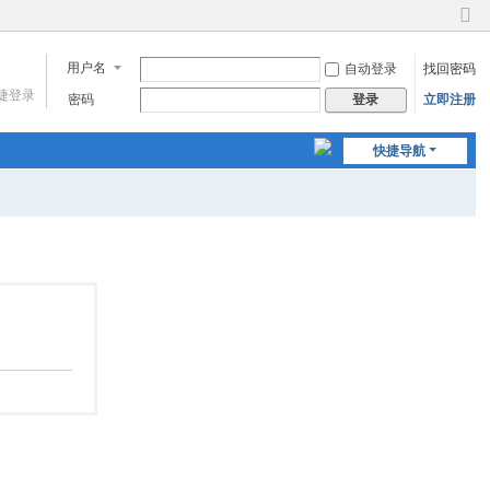
切
换
用户名
自动登录
找回密码
到
窄
捷登录
密码
立即注册
登录
版
快捷导航