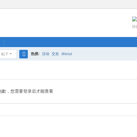
快
热搜:
活动
交友
discuz
帖子
搜
索
抱歉，您需要登录后才能查看