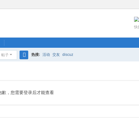
快
热搜:
活动
交友
discuz
帖子
搜
索
抱歉，您需要登录后才能查看