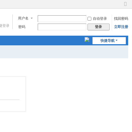
切
换
用户名
自动登录
找回密码
到
窄
捷登录
密码
立即注册
登录
版
快捷导航