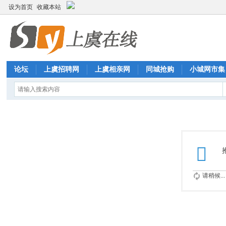
设为首页
收藏本站
论坛
上虞招聘网
上虞相亲网
同城抢购
小城网市集
请稍候...